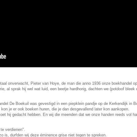
totaal onverwacht, Pieter van Hoye, de man die anno 1936 onze boekhandel opr
e, al sprak hij wel wat luid, een beetje hardhorig, dachten we (potdoof bleek u
ndel De Boekuil was gevestigd in een piepklein pandje op de Kerkendijk in Bo
n kon je er ook boeken huren, die je dan desgevallend later kon aankopen.
oet hij gedacht hebben. En wij die meenden dat we onze handen reeds vol had
 te verdienen".
 zo is, durfden wij deze éminence grise niet tegen te spreken.