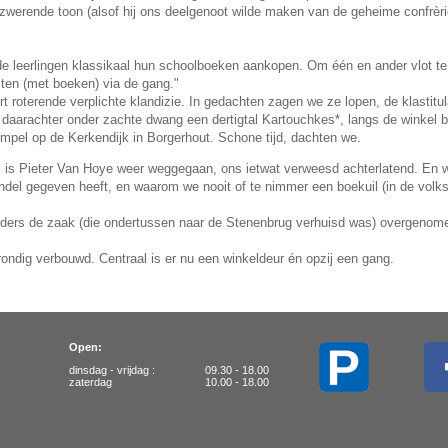
erende toon (alsof hij ons deelgenoot wilde maken van de geheime confrèrie 
e leerlingen klassikaal hun schoolboeken aankopen. Om één en ander vlot te
iten (met boeken) via de gang."
 roterende verplichte klandizie. In gedachten zagen we ze lopen, de klastitula
en daarachter onder zachte dwang een dertigtal Kartouchkes*, langs de winkel 
mpel op de Kerkendijk in Borgerhout. Schone tijd, dachten we.
 is Pieter Van Hoye weer weggegaan, ons ietwat verweesd achterlatend. En w
del gegeven heeft, en waarom we nooit of te nimmer een boekuil (in de volk
ders de zaak (die ondertussen naar de Stenenbrug verhuisd was) overgenomen,
ondig verbouwd. Centraal is er nu een winkeldeur én opzij een gang.